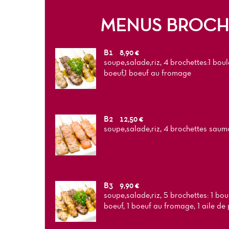
MENUS BROCH
B1
8,90 €
soupe,salade,riz, 4 brochettes:1 boule
boeuf,1 boeuf au fromage
B2
12,50 €
soupe,salade,riz, 4 brochettes saum
B3
9,90 €
soupe,salade,riz, 5 brochettes: 1 boul
boeuf, 1 boeuf au fromage, 1 aile de