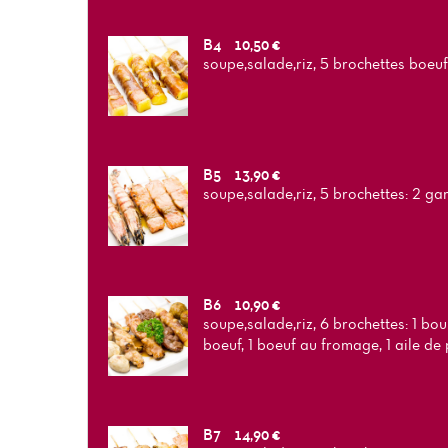
B4
10,50 €
soupe,salade,riz, 5 brochettes boeu
B5
13,90 €
soupe,salade,riz, 5 brochettes: 2 g
B6
10,90 €
soupe,salade,riz, 6 brochettes: 1 boul
boeuf, 1 boeuf au fromage, 1 aile de
B7
14,90 €