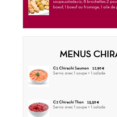
soupe,salade,riz, 8 brochettes:2 poul
boeuf, 1 boeuf au fromage, 1 aile de
MENUS CHIR
C1 Chirashi Saumon
12,90 €
Servis avec 1 soupe + 1 salade
C2 Chirashi Thon
15,50 €
Servis avec 1 soupe + 1 salade