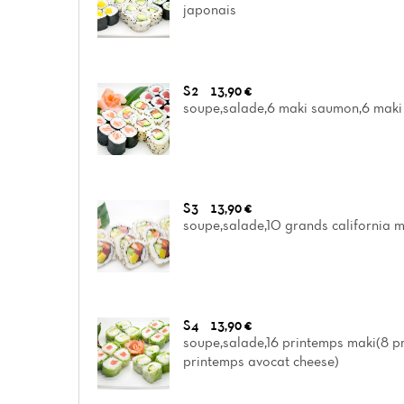
japonais
S2
13,90 €
soupe,salade,6 maki saumon,6 maki 
S3
13,90 €
soupe,salade,10 grands california m
S4
13,90 €
soupe,salade,16 printemps maki(8 
printemps avocat cheese)