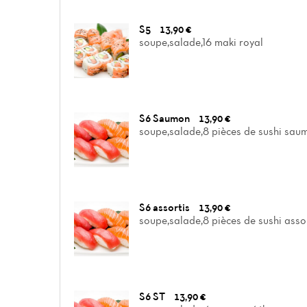
S5
13,90 €
soupe,salade,16 maki royal
S6 Saumon
13,90 €
soupe,salade,8 pièces de sushi sau
S6 assortis
13,90 €
soupe,salade,8 pièces de sushi asso
S6 ST
13,90 €