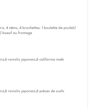
iz, 4 nêms, 4 brochettes: 1 boulette de poulet,1
f,1 boeuf au fromage
iz,6 raviolis japonais,6 california maki
iz,6 raviolis japonais,6 pièces de sushi