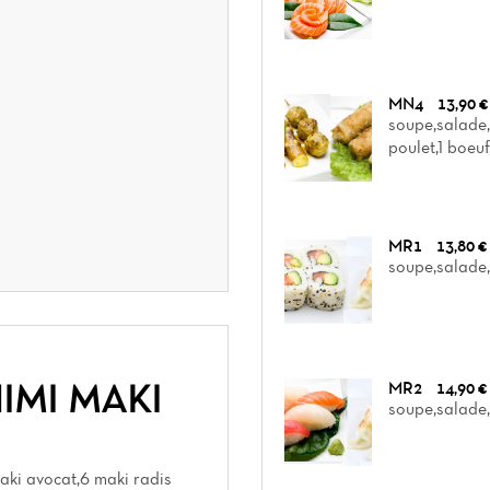
MN4
13,90 €
soupe,salade,r
poulet,1 boeu
MR1
13,80 €
soupe,salade,r
IMI MAKI
MR2
14,90 €
soupe,salade,r
ki avocat,6 maki radis