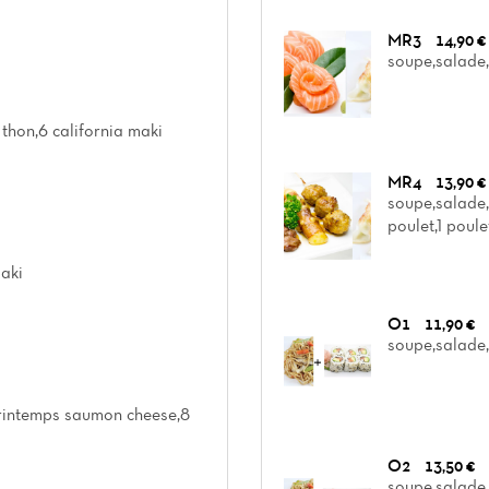
MR3
14,90 €
soupe,salade,
thon,6 california maki
MR4
13,90 €
soupe,salade,r
poulet,1 poule
aki
O1
11,90 €
soupe,salade,
printemps saumon cheese,8
O2
13,50 €
soupe,salade,