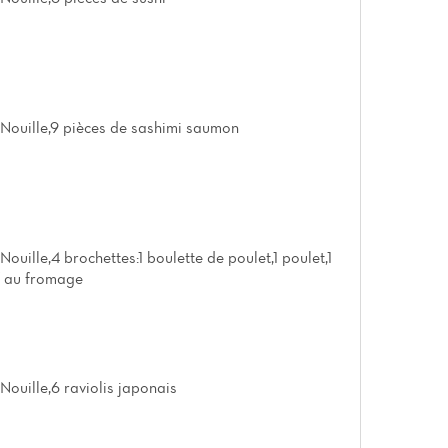
Nouille,9 pièces de sashimi saumon
ouille,4 brochettes:1 boulette de poulet,1 poulet,1
f au fromage
Nouille,6 raviolis japonais