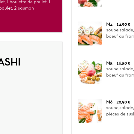
et, 1 boulette de poulet, 1
 poulet, 2 saumon
M4
14,90 €
soupe,salade,r
boeuf au from
ASHI
M5
16,50 €
soupe,salade,r
boeuf au from
M6
20,90 €
soupe,salade,
pièces de sus