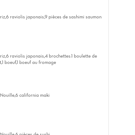
riz,6 raviolis japonais,9 pièces de sashimi saumon
iz,6 raviolis japonais,4 brochettes:1 boulette de
t,1 boeuf,1 boeuf au fromage
Nouille,6 california maki
Nouille,6 pièces de sushi