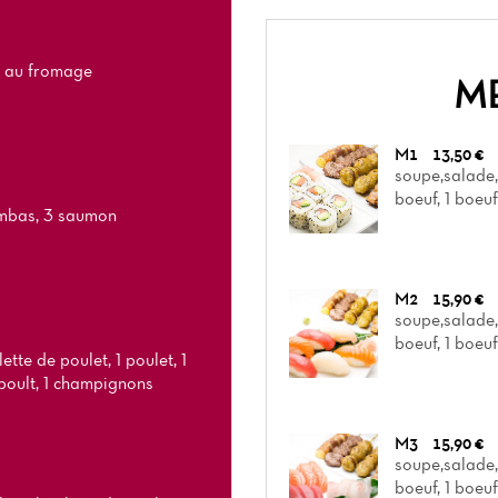
f au fromage
M
M1
13,50 €
soupe,salade,r
boeuf, 1 boeu
ambas, 3 saumon
M2
15,90 €
soupe,salade,r
boeuf, 1 boeu
ette de poulet, 1 poulet, 1
 poult, 1 champignons
M3
15,90 €
soupe,salade,r
boeuf, 1 boeu